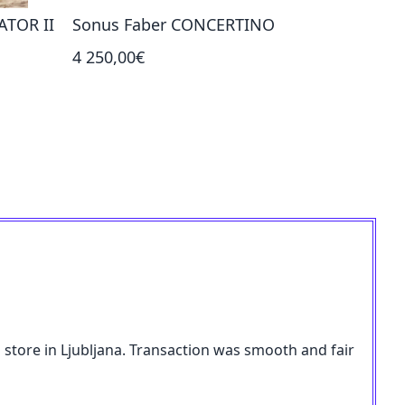
ATOR II
Sonus Faber CONCERTINO
Sonus F
4 250,00€
8 000,00
store in Ljubljana. Transaction was smooth and fair