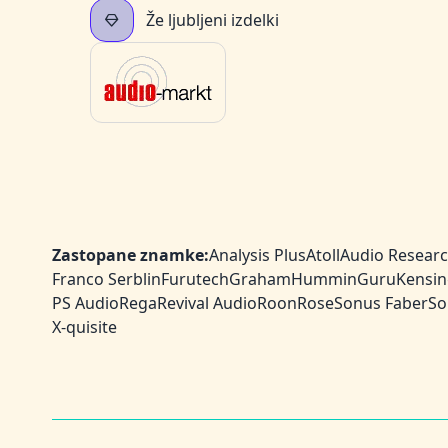
Že ljubljeni izdelki
Zastopane znamke:
Analysis Plus
Atoll
Audio Resear
Franco Serblin
Furutech
Graham
HumminGuru
Kensin
PS Audio
Rega
Revival Audio
Roon
Rose
Sonus Faber
So
X-quisite