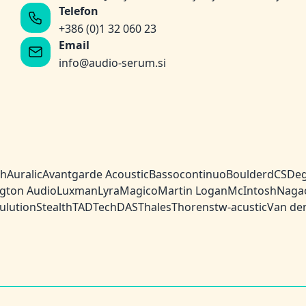
Telefon
+386 (0)1 32 060 23
Email
info@audio-serum.si
ch
Auralic
Avantgarde Acoustic
Bassocontinuo
Boulder
dCS
Deg
gton Audio
Luxman
Lyra
Magico
Martin Logan
McIntosh
Naga
ulution
Stealth
TAD
TechDAS
Thales
Thorens
tw-acustic
Van de