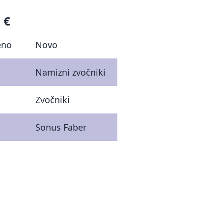
 €
eno
Novo
Namizni zvočniki
Zvočniki
Sonus Faber