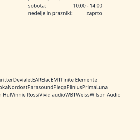
sobota:
10:00 - 14:00
nedelje in prazniki:
zaprto
ritter
Devialet
EAR
Elac
EMT
Finite Elemente
oka
Nordost
Parasound
Piega
Plinius
PrimaLuna
n Hul
Vinnie Rossi
Vivid audio
WBT
Weiss
Wilson Audio