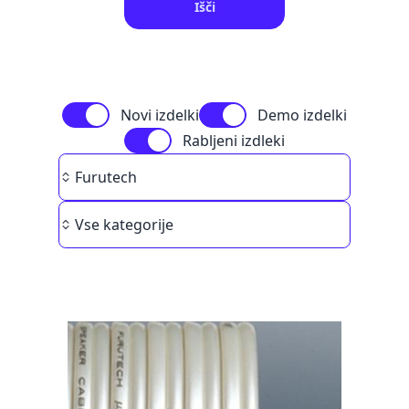
Išči
Novi izdelki
Demo izdelki
Rabljeni izdleki
Brand
Furutech
Category
Vse kategorije