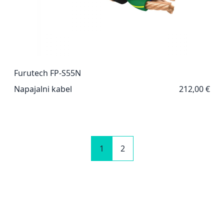
Furutech FP-S55N
Napajalni kabel
212,00 €
1
2