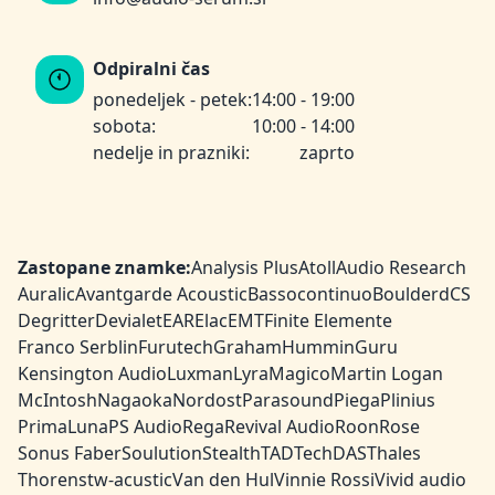
Odpiralni čas
ponedeljek - petek:
14:00 - 19:00
sobota:
10:00 - 14:00
nedelje in prazniki:
zaprto
Zastopane znamke:
Analysis Plus
Atoll
Audio Research
Auralic
Avantgarde Acoustic
Bassocontinuo
Boulder
dCS
Degritter
Devialet
EAR
Elac
EMT
Finite Elemente
Franco Serblin
Furutech
Graham
HumminGuru
Kensington Audio
Luxman
Lyra
Magico
Martin Logan
McIntosh
Nagaoka
Nordost
Parasound
Piega
Plinius
PrimaLuna
PS Audio
Rega
Revival Audio
Roon
Rose
Sonus Faber
Soulution
Stealth
TAD
TechDAS
Thales
Thorens
tw-acustic
Van den Hul
Vinnie Rossi
Vivid audio