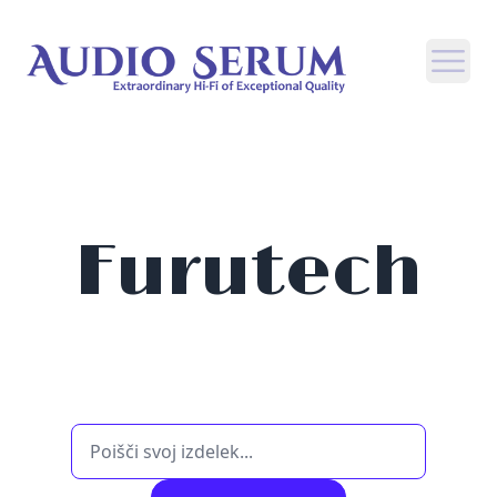
Open
Furutech