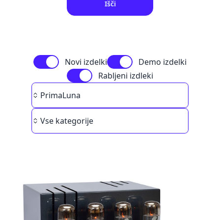
Išči
Novi izdelki
Demo izdelki
Rabljeni izdleki
Brand
PrimaLuna
Category
Vse kategorije