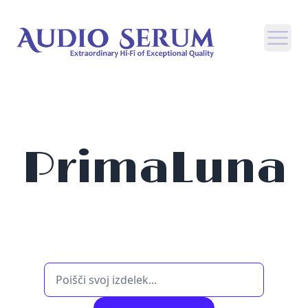
Open
PrimaLuna