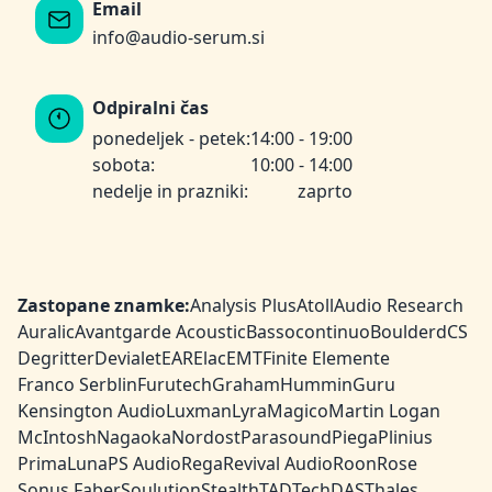
Email
info@audio-serum.si
Odpiralni čas
ponedeljek - petek:
14:00 - 19:00
sobota:
10:00 - 14:00
nedelje in prazniki:
zaprto
Zastopane znamke:
Analysis Plus
Atoll
Audio Research
Auralic
Avantgarde Acoustic
Bassocontinuo
Boulder
dCS
Degritter
Devialet
EAR
Elac
EMT
Finite Elemente
Franco Serblin
Furutech
Graham
HumminGuru
Kensington Audio
Luxman
Lyra
Magico
Martin Logan
McIntosh
Nagaoka
Nordost
Parasound
Piega
Plinius
PrimaLuna
PS Audio
Rega
Revival Audio
Roon
Rose
Sonus Faber
Soulution
Stealth
TAD
TechDAS
Thales