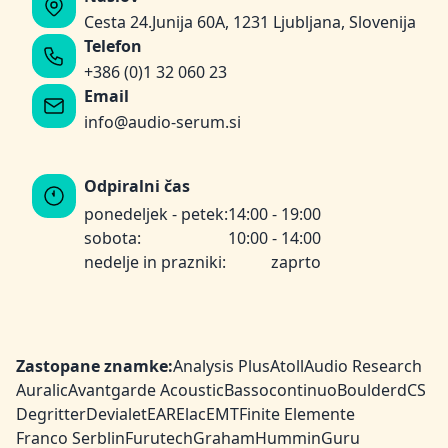
Cesta 24.Junija 60A, 1231 Ljubljana, Slovenija
Telefon
+386 (0)1 32 060 23
Email
info@audio-serum.si
Odpiralni čas
ponedeljek - petek:
14:00 - 19:00
sobota:
10:00 - 14:00
nedelje in prazniki:
zaprto
Zastopane znamke:
Analysis Plus
Atoll
Audio Research
Auralic
Avantgarde Acoustic
Bassocontinuo
Boulder
dCS
Degritter
Devialet
EAR
Elac
EMT
Finite Elemente
Franco Serblin
Furutech
Graham
HumminGuru