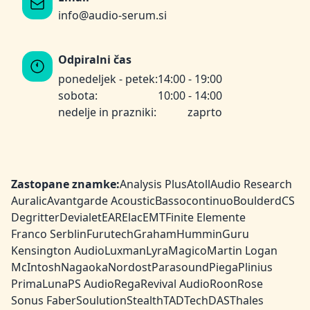
info@audio-serum.si
Odpiralni čas
ponedeljek - petek:
14:00 - 19:00
sobota:
10:00 - 14:00
nedelje in prazniki:
zaprto
Zastopane znamke:
Analysis Plus
Atoll
Audio Research
Auralic
Avantgarde Acoustic
Bassocontinuo
Boulder
dCS
Degritter
Devialet
EAR
Elac
EMT
Finite Elemente
Franco Serblin
Furutech
Graham
HumminGuru
Kensington Audio
Luxman
Lyra
Magico
Martin Logan
McIntosh
Nagaoka
Nordost
Parasound
Piega
Plinius
PrimaLuna
PS Audio
Rega
Revival Audio
Roon
Rose
Sonus Faber
Soulution
Stealth
TAD
TechDAS
Thales