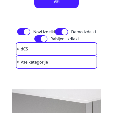
Išči
Novi izdelki
Demo izdelki
Rabljeni izdleki
Brand
dCS
Category
Vse kategorije