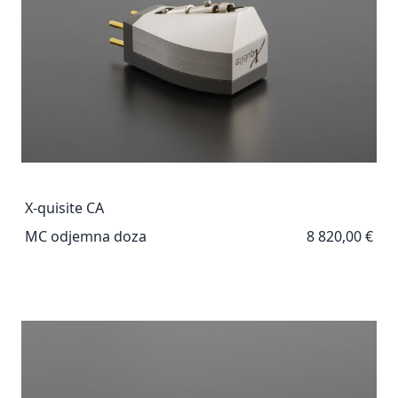
X-quisite CA
MC odjemna doza
8 820,00 €