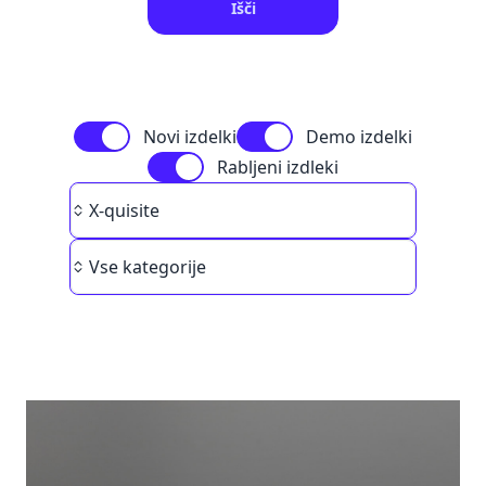
Išči
Novi izdelki
Demo izdelki
Rabljeni izdleki
Brand
X-quisite
Category
Vse kategorije