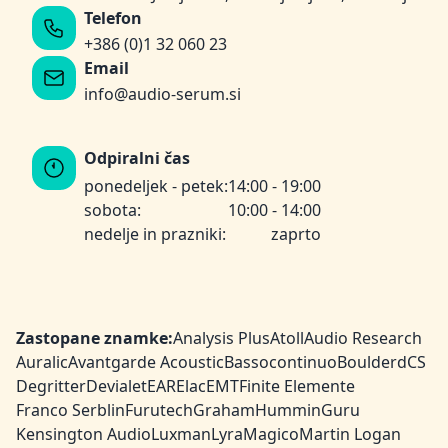
Telefon
+386 (0)1 32 060 23
Email
info@audio-serum.si
Odpiralni čas
ponedeljek - petek:
14:00 - 19:00
sobota:
10:00 - 14:00
nedelje in prazniki:
zaprto
Zastopane znamke:
Analysis Plus
Atoll
Audio Research
Auralic
Avantgarde Acoustic
Bassocontinuo
Boulder
dCS
Degritter
Devialet
EAR
Elac
EMT
Finite Elemente
Franco Serblin
Furutech
Graham
HumminGuru
Kensington Audio
Luxman
Lyra
Magico
Martin Logan