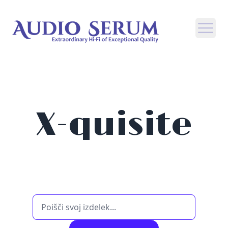
Open
X-quisite