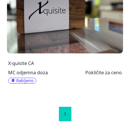
X-quisite CA
MC odjemna doza
Pokličite za ceno
Rabljeno
1