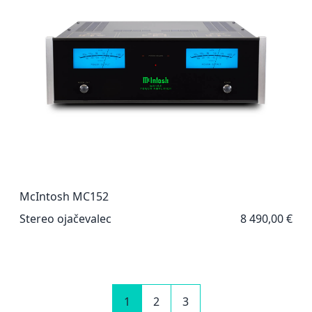
McIntosh MC152
Stereo ojačevalec
8 490,00 €
1
2
3