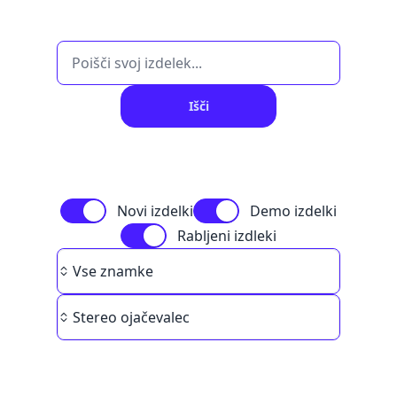
Išči
Novi izdelki
Demo izdelki
Rabljeni izdleki
Brand
Vse znamke
Category
Stereo ojačevalec