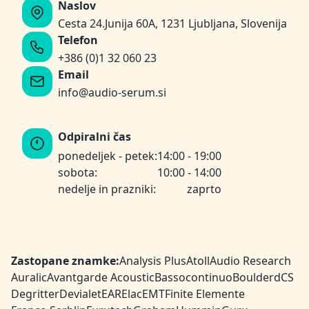
Naslov
Cesta 24.Junija 60A, 1231 Ljubljana, Slovenija
Telefon
+386 (0)1 32 060 23
Email
info@audio-serum.si
Odpiralni čas
ponedeljek - petek:
14:00 - 19:00
sobota:
10:00 - 14:00
nedelje in prazniki:
zaprto
Zastopane znamke:
Analysis Plus
Atoll
Audio Research
Auralic
Avantgarde Acoustic
Bassocontinuo
Boulder
dCS
Degritter
Devialet
EAR
Elac
EMT
Finite Elemente