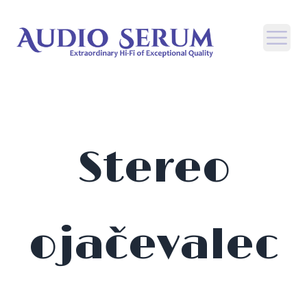
Open
Stereo
ojačevalec